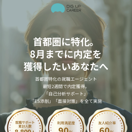
首都圏に特化。
8月までに内定を
獲得したいあなたへ
首都圏特化の就職エージェント
最短2週間で内定獲得。
「自己分析サポート」
「ES添削」「面接対策」を全て実施
就職サポート
利用満足度
友人紹介率
累計人数
90
60
8,800