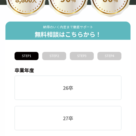
％
％
人
納得のいく内定まで徹底サポート
無料相談はこちらから！
STEP1
STEP2
STEP3
STEP4
卒業年度
26卒
27卒